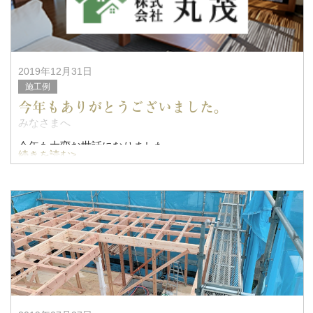
2019年12月31日
施工例
今年もありがとうございました。
みなさまへ
今年も大変お世話になりました。
続きを読む>
お客様はもちろん、職人さんや業者さん、建材屋さんやメ
ーカーさんにも助けられ、今年も無事に年末を迎えられま
す。本当にありがとうございました。
令和元年の今年も