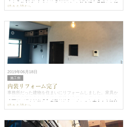
ッター仕上げになるところですが、お施主様の希望から折
続きを読む>
れ戸を作製。多分このサイズの折れ戸は中々ご覧になる事
はないと思います。この扉は
2019年06月18日
施工例
内装リフォーム完了
事務所だった建物を住まいにリフォームしました。家具か
ら壁紙の組み合わせまでお客様が全てコーディネート。す
ごいセンスをお持ちの奥様でした。もちろん完全自由設計
続きを読む>
でのリフォームで、建具もフルオーダー。特に照明器具は
必見です。