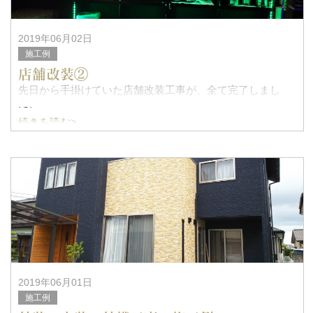
2019年06月02日
施工例
店舗改装②
先日から手掛けていた店舗改装工事が、全て完了しまし
た。
続きを読む>
オーナーに様は６月７日オープンに向けて飾り付けとか
で、忙しくなりますが、何だか嬉しそう・楽しそうです。
そんな姿をみていると私もついついお手伝い。
2019年06月01日
施工例