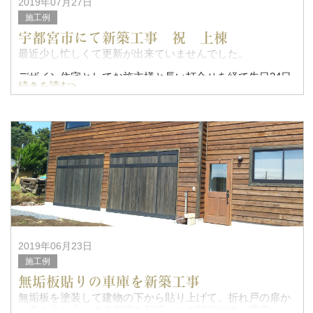
2019年07月27日
施工例
宇都宮市にて新築工事 祝 上棟
最近少し忙しくて更新が出来ていませんでした。
デザイン住宅としてお施主様と長い打合せを経て先日24日
続きを読む>
に宇都宮市竹林町にて上棟となりました。おめでとうござ
います。
2019年06月23日
施工例
無垢板貼りの車庫を新築工事
無垢板を塗装して建物の下から貼り上げて、折れ戸の扉か
ら車を出し入れする車庫を新築。この間口ですと通常シャ