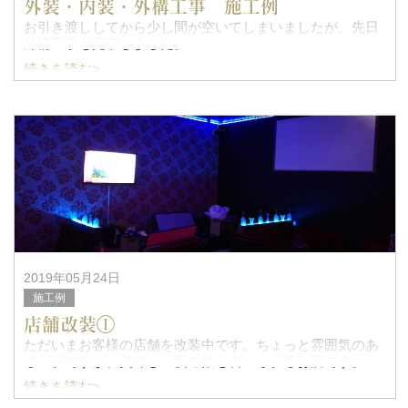
外装・内装・外構工事 施工例
お引き渡ししてから少し間が空いてしまいましたが、先日
外構工事も完了しました。
続きを読む>
濃い色と淡い色の外壁を貼り分けて、玄関回りは無垢板を
使用した外観に仕上がっています。またどこの会社でも出
来なかったお客様のご希望の螺旋階段で、ワ
2019年05月24日
施工例
店舗改装①
ただいまお客様の店舗を改装中です。ちょっと雰囲気のあ
るパブですが、美味しい夜ご飯も食べられるお店です。
続きを読む>
LEDライトを多用し、シックで少し暗めの店内は大人の雰
囲気を醸し出しております。まもなく完成予定ですので、