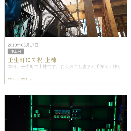
2019年06月17日
施工例
壬生町にて祝 上棟
本日、壬生町で上棟です。お天気にも恵まれ手際良く棟が
上がりました。
続きを読む>
ビルトインガレージ付きの住まいで、母屋とは2階で接続す
る非常に技術力が求められる工法ですが、いつもお世話に
なっている熟練の職人技で難なく施工出来ました。