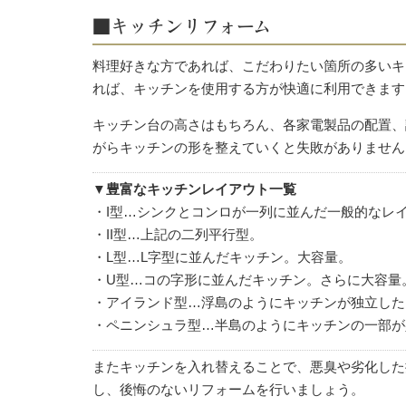
■キッチンリフォーム
料理好きな方であれば、こだわりたい箇所の多いキ
れば、キッチンを使用する方が快適に利用できます
キッチン台の高さはもちろん、各家電製品の配置、
がらキッチンの形を整えていくと失敗がありません
▼豊富なキッチンレイアウト一覧
・I型…シンクとコンロが一列に並んだ一般的なレ
・II型…上記の二列平行型。
・L型…L字型に並んだキッチン。大容量。
・U型…コの字形に並んだキッチン。さらに大容量
・アイランド型…浮島のようにキッチンが独立した
・ペニンシュラ型…半島のようにキッチンの一部が
またキッチンを入れ替えることで、悪臭や劣化した
し、後悔のないリフォームを行いましょう。