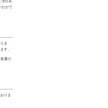
約13L
いかがで
わりま
します。
と直通の
ておりま