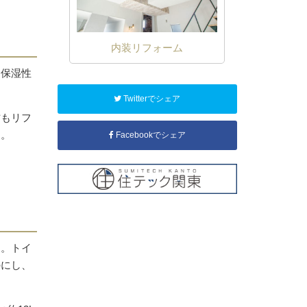
お困りごと
内装リフォーム
水回り
。保湿性
Twitterでシェア
方もリフ
ん。
Facebookでシェア
す。トイ
のにし、